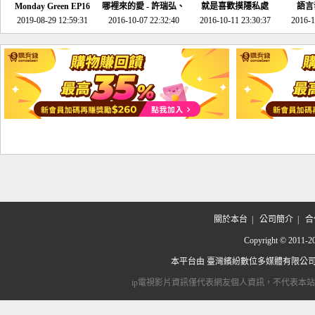
Monday Green EP16
哪裡來的愛 - 許瑞弘、
就是喜歡摸隱私處
語言
超意外~環保原來可以
2019-08-29 12:59:31
2016-10-07 22:32:40
李其芬
2016-10-11 23:30:37
2016-1
邊玩邊做！
關於本台
|
公司簡介
|
合
Copyright © 2
本平台由
臺灣繽紛數位多媒體有限公
ip電視影片資訊僅代表網友個人資訊，不代表本