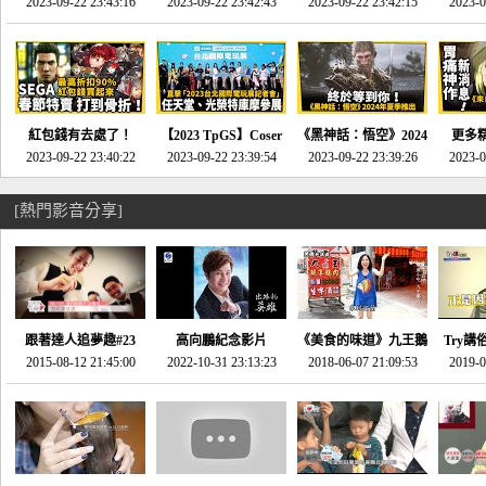
推的JRPG神作《神之
2023-09-22 23:43:16
命異次元 重製版》重
2023-09-22 23:42:43
2023-09-22 23:42:15
場》將推出「重製
SE社
2023-0
天平》介紹！-電玩宅
回「石村號」的恐懼體
版」!!!今年就能玩到!!-
動作角
速配20230126
驗-電玩宅速配
電玩宅速配20230124
電玩宅速
20230125
紅包錢有去處了！
【2023 TpGS】Coser
《黑神話：悟空》2024
更多
SEGA春節特賣 超過85
2023-09-22 23:40:22
和Show Girl搶先看！
2023-09-22 23:39:54
年夏季推出！確定不會
2023-09-22 23:39:26
《來自
2023-0
款遊戲打到骨折-電玩
直擊展前記者會-電玩
延期齁？-電玩宅速配
金鄉》
宅速配20230119
宅速配20230118
20230117
[熱門影音分享]
跟著達人追夢趣#23
高向鵬紀念影片
《美食的味道》九王鵝
Try講
promo-我想開間咖啡
2015-08-12 21:45:00
2022-10-31 23:13:23
2018-06-07 21:09:53
肉
2019-0
才
館(謝佳凌)