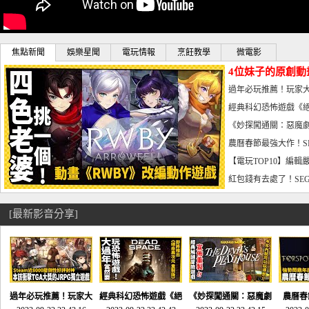
焦點新聞
娛樂星聞
電玩情報
烹飪教學
微電影
4位妹子的原創動
曝光_電玩宅速配20
過年必玩推薦！玩家大
宅速配20230126
經典科幻恐怖遊戲《絕
懼體驗-電玩宅速配2023
《妙探闖通關：惡魔劇
到!!-電玩宅速配202301
農曆春節最強大作！S
電玩宅速配20230123
【電玩TOP10】編輯
了，封面圖直接雷你!-電
紅包錢有去處了！SEG
宅速配20230119
[最新影音分享]
過年必玩推薦！玩家大
經典科幻恐怖遊戲《絕
《妙探闖通關：惡魔劇
農曆春