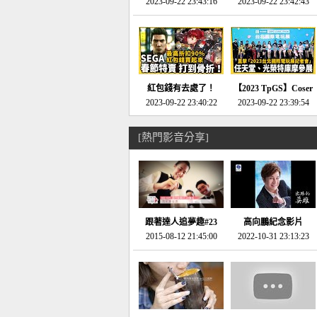
推的JRPG神作《神之
2023-09-22 23:43:16
命異次元 重製版》重
2023-09-22 23:42:43
天平》介紹！-電玩宅
回「石村號」的恐懼體
速配20230126
驗-電玩宅速配
20230125
紅包錢有去處了！
【2023 TpGS】Coser
SEGA春節特賣 超過85
2023-09-22 23:40:22
和Show Girl搶先看！
2023-09-22 23:39:54
款遊戲打到骨折-電玩
直擊展前記者會-電玩
宅速配20230119
宅速配20230118
[熱門影音分享]
跟著達人追夢趣#23
高向鵬紀念影片
promo-我想開間咖啡
2015-08-12 21:45:00
2022-10-31 23:13:23
館(謝佳凌)