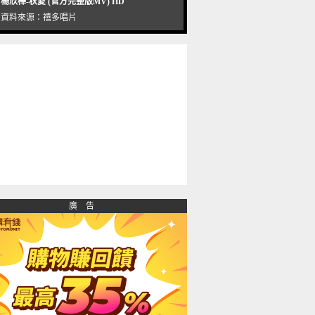
楊欣樺-秋愛 (官方完整版MV) HD
資料來源：
禧多唱片
廣 告