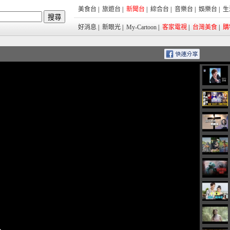
美食台
|
旅遊台
|
新聞台
|
綜合台
|
音樂台
|
娛樂台
|
生
好消息
|
新眼光
|
My-Cartoon
|
客家電視
|
台灣美食
|
購