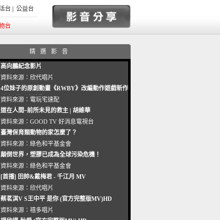
活台
|
公益台
物台
精選影音
高向鵬紀念影片
資料來源：
欣代唱片
4位妹子的原創動畫《RWBY》改編動作遊戲新作
曝光_電玩宅速配20221102
資料來源：
電玩宅速配
道在人間~前所未見的救主 | 胡維華
資料來源：
GOOD TV 好消息電視台
臺灣保育類動物的家怎麼了？
資料來源：
綠色和平基金會
顛倒世界，塑膠已成為全球污染危機！
資料來源：
綠色和平基金會
[首播] 田帥&戴梅君 - 千江月 MV
資料來源：
欣代唱片
蔡茗淇V S王中平 是你 (官方完整版MV)HD
資料來源：
禧多唱片