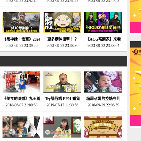
2023-09-22 23:42:15
場》將推出「重製
SE社全新IP開放世界
2023-09-22 23:41:22
選2023十大期待遊戲!
2023-09-22 23:40:52
版」!!!今年就能玩到!!-
動作角色扮演遊戲！-
第一名早就決定了，封
電玩宅速配20230124
電玩宅速配20230123
面圖直接雷你!-電玩宅
速配20230120
《黑神話：悟空》2024
更多精神衝擊！？
【ACG宅到家】來看
年夏季推出！確定不會
2023-09-22 23:39:26
《來自深淵 烈日的黃
2023-09-22 23:38:36
就抽周邊！《JOJO的
2023-09-22 23:38:04
延期齁？-電玩宅速配
金鄉》續篇動畫確定
奇妙冒險》問答大挑戰
20230117
│JOJO的奇妙冒險
《黃金之心》動畫十週
年特展 feat 蕎羽 、櫻
花
《美食的味道》九王鵝
Try講俗語 EP01 嫌貨
糖尿孕媽的控糖守則
2018-06-07 21:09:53
肉
2019-07-17 11:30:56
才是買貨人
2016-09-29 22:06:59