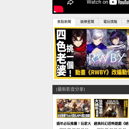
焦點新聞
娛樂星聞
電玩情報
[最新影音分享]
過年必玩推薦！玩家大
經典科幻恐怖遊戲《絕