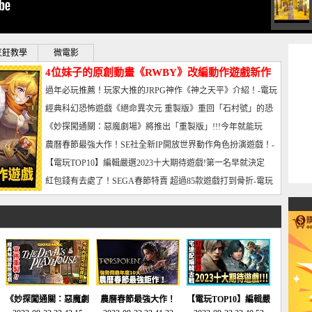
烹飪教學
微電影
4位妹子的原創動畫《RWBY》改編動作遊戲新作
曝光_電玩宅速配20221102
過年必玩推薦！玩家大推的JRPG神作《神之天平》介紹！-電玩
宅速配20230126
經典科幻恐怖遊戲《絕命異次元 重製版》重回「石村號」的恐
懼體驗-電玩宅速配20230125
《妙探闖通關：惡魔劇場》將推出「重製版」!!!今年就能玩
到!!-電玩宅速配20230124
農曆春節最強大作！SE社全新IP開放世界動作角色扮演遊戲！-
電玩宅速配20230123
【電玩TOP10】編輯嚴選2023十大期待遊戲!第一名早就決定
了，封面圖直接雷你!-電玩宅速配20230120
紅包錢有去處了！SEGA春節特賣 超過85款遊戲打到骨折-電玩
宅速配20230119
《妙探闖通關：惡魔劇
農曆春節最強大作！
【電玩TOP10】編輯嚴