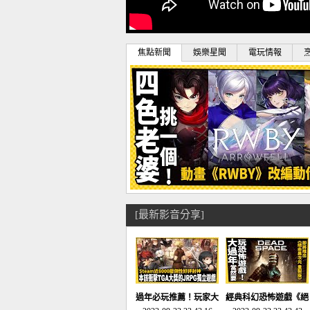
焦點新聞
娛樂星聞
電玩情報
[最新影音分享]
過年必玩推薦！玩家大
經典科幻恐怖遊戲《絕