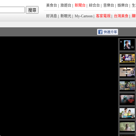
美食台
|
旅遊台
|
新聞台
|
綜合台
|
音樂台
|
娛樂台
|
生
好消息
|
新眼光
|
My-Cartoon
|
客家電視
|
台灣美食
|
購