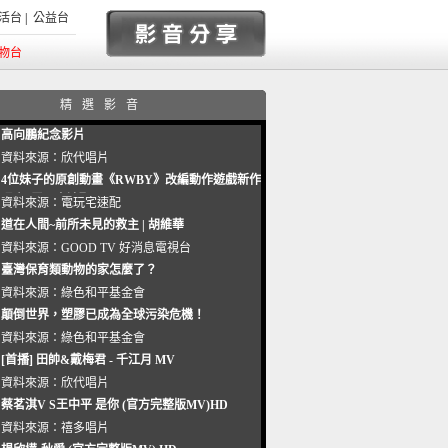
活台
|
公益台
物台
精選影音
高向鵬紀念影片
資料來源：
欣代唱片
4位妹子的原創動畫《RWBY》改編動作遊戲新作
曝光_電玩宅速配20221102
資料來源：
電玩宅速配
道在人間~前所未見的救主 | 胡維華
資料來源：
GOOD TV 好消息電視台
臺灣保育類動物的家怎麼了？
資料來源：
綠色和平基金會
顛倒世界，塑膠已成為全球污染危機！
資料來源：
綠色和平基金會
[首播] 田帥&戴梅君 - 千江月 MV
資料來源：
欣代唱片
蔡茗淇V S王中平 是你 (官方完整版MV)HD
資料來源：
禧多唱片