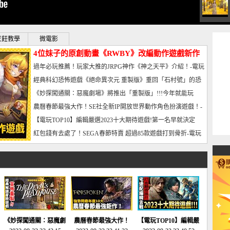
烹飪教學
微電影
4位妹子的原創動畫《RWBY》改編動作遊戲新作
曝光_電玩宅速配20221102
過年必玩推薦！玩家大推的JRPG神作《神之天平》介紹！-電玩
宅速配20230126
經典科幻恐怖遊戲《絕命異次元 重製版》重回「石村號」的恐
懼體驗-電玩宅速配20230125
《妙探闖通關：惡魔劇場》將推出「重製版」!!!今年就能玩
到!!-電玩宅速配20230124
農曆春節最強大作！SE社全新IP開放世界動作角色扮演遊戲！-
電玩宅速配20230123
【電玩TOP10】編輯嚴選2023十大期待遊戲!第一名早就決定
了，封面圖直接雷你!-電玩宅速配20230120
紅包錢有去處了！SEGA春節特賣 超過85款遊戲打到骨折-電玩
宅速配20230119
《妙探闖通關：惡魔劇
農曆春節最強大作！
【電玩TOP10】編輯嚴