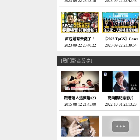
推的JRPG神作《神之
2023-09-22 23:43:16
命異次元 重製版》重
2023-09-22 23:42:43
天平》介紹！-電玩宅
回「石村號」的恐懼體
速配20230126
驗-電玩宅速配
20230125
紅包錢有去處了！
【2023 TpGS】Coser
SEGA春節特賣 超過85
2023-09-22 23:40:22
和Show Girl搶先看！
2023-09-22 23:39:54
款遊戲打到骨折-電玩
直擊展前記者會-電玩
宅速配20230119
宅速配20230118
[熱門影音分享]
跟著達人追夢趣#23
高向鵬紀念影片
promo-我想開間咖啡
2015-08-12 21:45:00
2022-10-31 23:13:23
館(謝佳凌)