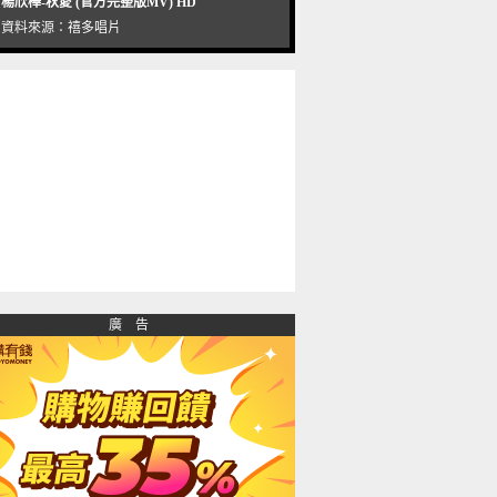
楊欣樺-秋愛 (官方完整版MV) HD
資料來源：
禧多唱片
廣 告