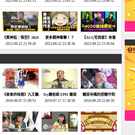
2023-09-22 23:42:15
場》將推出「重製
SE社全新IP開放世界
2023-09-22 23:41:22
選2023十大期待遊戲!
2023-09-22 23:40:52
版」!!!今年就能玩到!!-
動作角色扮演遊戲！-
第一名早就決定了，封
電玩宅速配20230124
電玩宅速配20230123
面圖直接雷你!-電玩宅
速配20230120
《黑神話：悟空》2024
更多精神衝擊！？
【ACG宅到家】來看
年夏季推出！確定不會
2023-09-22 23:39:26
《來自深淵 烈日的黃
2023-09-22 23:38:36
就抽周邊！《JOJO的
2023-09-22 23:38:04
延期齁？-電玩宅速配
金鄉》續篇動畫確定
奇妙冒險》問答大挑戰
20230117
│JOJO的奇妙冒險
《黃金之心》動畫十週
年特展 feat 蕎羽 、櫻
花
《美食的味道》九王鵝
Try講俗語 EP01 嫌貨
糖尿孕媽的控糖守則
2018-06-07 21:09:53
肉
2019-07-17 11:30:56
才是買貨人
2016-09-29 22:06:59