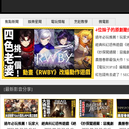
焦點新聞
娛樂星聞
電玩情報
烹飪教學
微電影
4位妹子的原創動
曝光_電玩宅速配20
過年必玩推薦！玩家大
宅速配20230126
經典科幻恐怖遊戲《絕
懼體驗-電玩宅速配2023
《妙探闖通關：惡魔劇
到!!-電玩宅速配202301
農曆春節最強大作！S
電玩宅速配20230123
【電玩TOP10】編輯
了，封面圖直接雷你!-電
紅包錢有去處了！SEG
宅速配20230119
[最新影音分享]
過年必玩推薦！玩家大
經典科幻恐怖遊戲《絕
《妙探闖通關：惡魔劇
農曆春