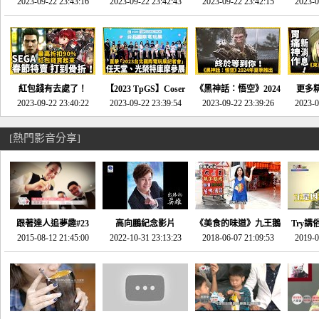
推的JRPG神作《神之
2023-09-22 23:43:16
命異次元 重製版》重
2023-09-22 23:42:43
2023-09-22 23:42:15
場》將推出「重製
SE社
2023-0
天平》介紹！-電玩宅
回「石村號」的恐懼體
版」!!!今年就能玩到!!-
動作角
速配20230126
驗-電玩宅速配
電玩宅速配20230124
電玩宅速
20230125
紅包錢有去處了！
【2023 TpGS】Coser
《黑神話：悟空》2024
更多
SEGA春節特賣 超過85
2023-09-22 23:40:22
和Show Girl搶先看！
2023-09-22 23:39:54
年夏季推出！確定不會
2023-09-22 23:39:26
《來自
2023-0
款遊戲打到骨折-電玩
直擊展前記者會-電玩
延期齁？-電玩宅速配
金鄉》
宅速配20230119
宅速配20230118
20230117
[熱門影音分享]
跟著達人追夢趣#23
高向鵬紀念影片
《美食的味道》九王鵝
Try講
promo-我想開間咖啡
2015-08-12 21:45:00
2022-10-31 23:13:23
2018-06-07 21:09:53
肉
2019-0
才
館(謝佳凌)