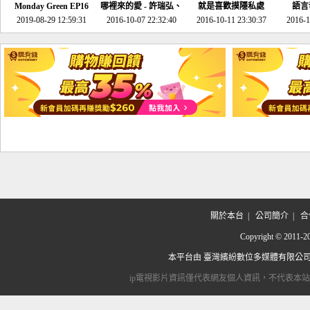
Monday Green EP16
哪裡來的愛 - 許瑞弘、
就是喜歡摸隱私處
語言
超意外~環保原來可以
2019-08-29 12:59:31
2016-10-07 22:32:40
李其芬
2016-10-11 23:30:37
2016-1
邊玩邊做！
關於本台
|
公司簡介
|
合
Copyright © 2
本平台由
臺灣繽紛數位多媒體有限公
ip電視影片資訊僅代表網友個人資訊，不代表本