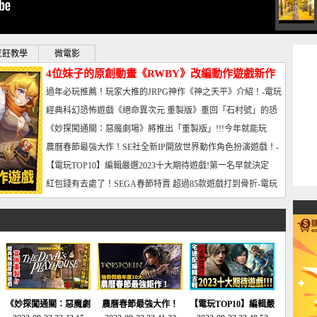
烹飪教學
微電影
4位妹子的原創動畫《RWBY》改編動作遊戲新作
曝光_電玩宅速配20221102
過年必玩推薦！玩家大推的JRPG神作《神之天平》介紹！-電玩
宅速配20230126
經典科幻恐怖遊戲《絕命異次元 重製版》重回「石村號」的恐
懼體驗-電玩宅速配20230125
《妙探闖通關：惡魔劇場》將推出「重製版」!!!今年就能玩
到!!-電玩宅速配20230124
農曆春節最強大作！SE社全新IP開放世界動作角色扮演遊戲！-
電玩宅速配20230123
【電玩TOP10】編輯嚴選2023十大期待遊戲!第一名早就決定
了，封面圖直接雷你!-電玩宅速配20230120
紅包錢有去處了！SEGA春節特賣 超過85款遊戲打到骨折-電玩
宅速配20230119
《妙探闖通關：惡魔劇
農曆春節最強大作！
【電玩TOP10】編輯嚴