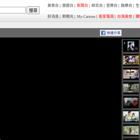
美食台
|
旅遊台
|
新聞台
|
綜合台
|
音樂台
|
娛樂台
|
生
好消息
|
新眼光
|
My-Cartoon
|
客家電視
|
台灣美食
|
購