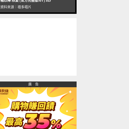
楊欣樺-秋愛 (官方完整版MV) HD
資料來源：
禧多唱片
廣 告