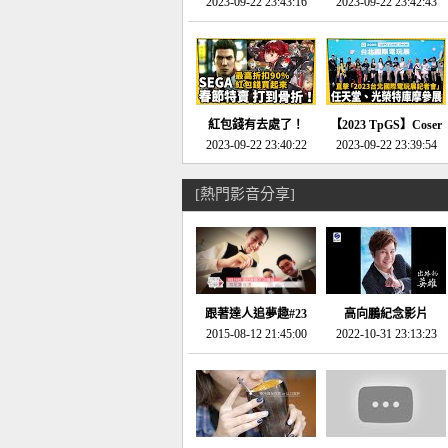
推的JRPG神作《神之
2023-09-22 23:43:16
命異次元 重製版》重
2023-09-22 23:42:43
天平》介紹！-電玩宅
回「石村號」的恐懼體
速配20230126
驗-電玩宅速配
20230125
紅包錢有去處了！
【2023 TpGS】Coser
SEGA春節特賣 超過85
2023-09-22 23:40:22
和Show Girl搶先看！
2023-09-22 23:39:54
款遊戲打到骨折-電玩
直擊展前記者會-電玩
宅速配20230119
宅速配20230118
[熱門影音分享]
跟著達人追夢趣#23
高向鵬紀念影片
promo-我想開間咖啡
2015-08-12 21:45:00
2022-10-31 23:13:23
館(謝佳凌)