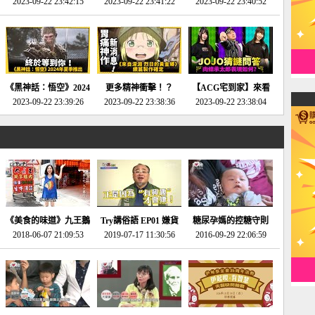
2023-09-22 23:42:15
場》將推出「重製
SE社全新IP開放世界
2023-09-22 23:41:22
選2023十大期待遊戲!
2023-09-22 23:40:52
版」!!!今年就能玩到!!-
動作角色扮演遊戲！-
第一名早就決定了，封
電玩宅速配20230124
電玩宅速配20230123
面圖直接雷你!-電玩宅
速配20230120
《黑神話：悟空》2024
更多精神衝擊！？
【ACG宅到家】來看
年夏季推出！確定不會
2023-09-22 23:39:26
《來自深淵 烈日的黃
2023-09-22 23:38:36
就抽周邊！《JOJO的
2023-09-22 23:38:04
延期齁？-電玩宅速配
金鄉》續篇動畫確定
奇妙冒險》問答大挑戰
20230117
│JOJO的奇妙冒險
《黃金之心》動畫十週
年特展 feat 蕎羽 、櫻
花
《美食的味道》九王鵝
Try講俗語 EP01 嫌貨
糖尿孕媽的控糖守則
2018-06-07 21:09:53
肉
2019-07-17 11:30:56
才是買貨人
2016-09-29 22:06:59