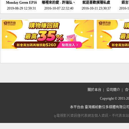
Monday Green EP16
哪裡來的愛 - 許瑞弘、
就是喜歡摸隱私處
語言
超意外~環保原來可以
2019-08-29 12:59:31
2016-10-07 22:32:40
李其芬
2016-10-11 23:30:37
2016-1
邊玩邊做！
關於本台
|
公司簡介
|
合
Copyright © 2
本平台由
臺灣繽紛數位多媒體有限公
ip電視影片資訊僅代表網友個人資訊，不代表本