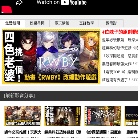
焦點新聞
娛樂星聞
電玩情報
烹飪教學
微電影
4位妹子的原創動
曝光_電玩宅速配20
過年必玩推薦！玩家大
宅速配20230126
經典科幻恐怖遊戲《絕
懼體驗-電玩宅速配2023
《妙探闖通關：惡魔劇
到!!-電玩宅速配202301
農曆春節最強大作！S
電玩宅速配20230123
【電玩TOP10】編輯
了，封面圖直接雷你!-電
紅包錢有去處了！SEG
宅速配20230119
[最新影音分享]
過年必玩推薦！玩家大
經典科幻恐怖遊戲《絕
《妙探闖通關：惡魔劇
農曆春