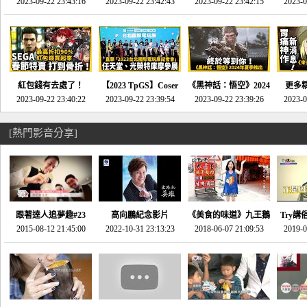
推的JRPG神作《神之
2023-09-22 23:43:16
命異次元 重製版》重
2023-09-22 23:42:43
2023-09-22 23:42:15
場》將推出「重製
SE社
2023-0
天平》介紹！-電玩宅
回「石村號」的恐懼體
版」!!!今年就能玩到!!-
動作角
速配20230126
驗-電玩宅速配
電玩宅速配20230124
電玩宅速
20230125
紅包錢有去處了！
【2023 TpGS】Coser
《黑神話：悟空》2024
更多
SEGA春節特賣 超過85
2023-09-22 23:40:22
和Show Girl搶先看！
2023-09-22 23:39:54
年夏季推出！確定不會
2023-09-22 23:39:26
《來自
2023-0
款遊戲打到骨折-電玩
直擊展前記者會-電玩
延期齁？-電玩宅速配
金鄉》
宅速配20230119
宅速配20230118
20230117
[熱門影音分享]
跟著達人追夢趣#23
高向鵬紀念影片
《美食的味道》九王鵝
Try講
promo-我想開間咖啡
2015-08-12 21:45:00
2022-10-31 23:13:23
2018-06-07 21:09:53
肉
2019-0
才
館(謝佳凌)