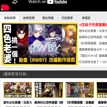
焦點新聞
娛樂星聞
電玩情報
烹飪教學
微電影
4位妹子的原創動
曝光_電玩宅速配20
過年必玩推薦！玩家大
宅速配20230126
經典科幻恐怖遊戲《絕
懼體驗-電玩宅速配2023
《妙探闖通關：惡魔劇
到!!-電玩宅速配202301
農曆春節最強大作！S
電玩宅速配20230123
【電玩TOP10】編輯
了，封面圖直接雷你!-電
紅包錢有去處了！SEG
宅速配20230119
[最新影音分享]
過年必玩推薦！玩家大
經典科幻恐怖遊戲《絕
《妙探闖通關：惡魔劇
農曆春