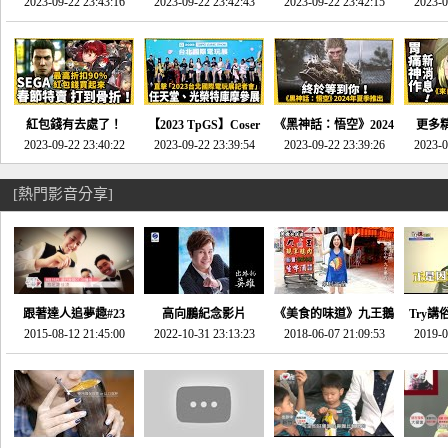
推的JRPG神作《神之
2023-09-22 23:43:16
命異次元 重製版》重
2023-09-22 23:42:43
2023-09-22 23:42:15
場》將推出「重製
SE社
2023-0
天平》介紹！-電玩宅
回「石村號」的恐懼體
版」!!!今年就能玩到!!-
動作角
速配20230126
驗-電玩宅速配
電玩宅速配20230124
電玩宅速
20230125
紅包錢有去處了！
【2023 TpGS】Coser
《黑神話：悟空》2024
更多
SEGA春節特賣 超過85
2023-09-22 23:40:22
和Show Girl搶先看！
2023-09-22 23:39:54
年夏季推出！確定不會
2023-09-22 23:39:26
《來自
2023-0
款遊戲打到骨折-電玩
直擊展前記者會-電玩
延期齁？-電玩宅速配
金鄉》
宅速配20230119
宅速配20230118
20230117
[熱門影音分享]
跟著達人追夢趣#23
高向鵬紀念影片
《美食的味道》九王鵝
Try講
promo-我想開間咖啡
2015-08-12 21:45:00
2022-10-31 23:13:23
2018-06-07 21:09:53
肉
2019-0
才
館(謝佳凌)