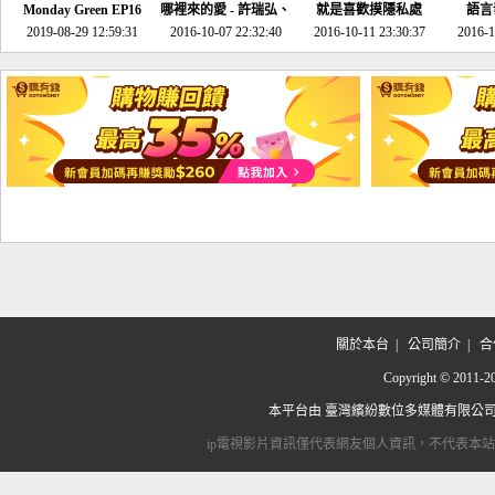
Monday Green EP16
哪裡來的愛 - 許瑞弘、
就是喜歡摸隱私處
語言
超意外~環保原來可以
2019-08-29 12:59:31
2016-10-07 22:32:40
李其芬
2016-10-11 23:30:37
2016-1
邊玩邊做！
關於本台
|
公司簡介
|
合
Copyright © 2
本平台由
臺灣繽紛數位多媒體有限公
ip電視影片資訊僅代表網友個人資訊，不代表本