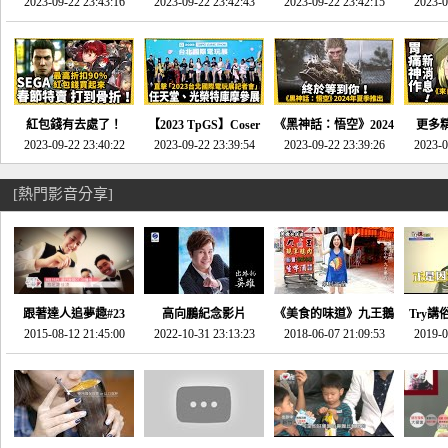
推的JRPG神作《神之
2023-09-22 23:43:16
命異次元 重製版》重
2023-09-22 23:42:43
2023-09-22 23:42:15
場》將推出「重製
SE社
2023-0
天平》介紹！-電玩宅
回「石村號」的恐懼體
版」!!!今年就能玩到!!-
動作角
速配20230126
驗-電玩宅速配
電玩宅速配20230124
電玩宅速
20230125
紅包錢有去處了！
【2023 TpGS】Coser
《黑神話：悟空》2024
更多
SEGA春節特賣 超過85
2023-09-22 23:40:22
和Show Girl搶先看！
2023-09-22 23:39:54
年夏季推出！確定不會
2023-09-22 23:39:26
《來自
2023-0
款遊戲打到骨折-電玩
直擊展前記者會-電玩
延期齁？-電玩宅速配
金鄉》
宅速配20230119
宅速配20230118
20230117
[熱門影音分享]
跟著達人追夢趣#23
高向鵬紀念影片
《美食的味道》九王鵝
Try講
promo-我想開間咖啡
2015-08-12 21:45:00
2022-10-31 23:13:23
2018-06-07 21:09:53
肉
2019-0
才
館(謝佳凌)