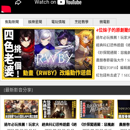
焦點新聞
娛樂星聞
電玩情報
烹飪教學
微電影
4位妹子的原創動
曝光_電玩宅速配20
過年必玩推薦！玩家大
宅速配20230126
經典科幻恐怖遊戲《絕
懼體驗-電玩宅速配2023
《妙探闖通關：惡魔劇
到!!-電玩宅速配202301
農曆春節最強大作！S
電玩宅速配20230123
【電玩TOP10】編輯
了，封面圖直接雷你!-電
紅包錢有去處了！SEG
宅速配20230119
[最新影音分享]
過年必玩推薦！玩家大
經典科幻恐怖遊戲《絕
《妙探闖通關：惡魔劇
農曆春