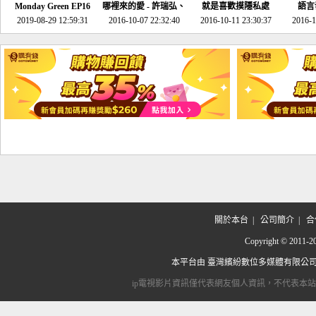
Monday Green EP16
哪裡來的愛 - 許瑞弘、
就是喜歡摸隱私處
語言
超意外~環保原來可以
2019-08-29 12:59:31
2016-10-07 22:32:40
李其芬
2016-10-11 23:30:37
2016-1
邊玩邊做！
關於本台
|
公司簡介
|
合
Copyright © 2
本平台由
臺灣繽紛數位多媒體有限公
ip電視影片資訊僅代表網友個人資訊，不代表本