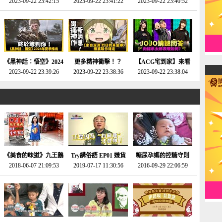
2023-09-22 23:42:15
場》將推出「重製
SE社全新IP開放世界
2023-09-22 23:41:22
選2023十大期待遊戲!
2023-09-22 23:40:52
版」!!!今年就能玩到!!-
動作角色扮演遊戲！-
第一名早就決定了，封
電玩宅速配20230124
電玩宅速配20230123
面圖直接雷你!-電玩宅
速配20230120
《黑神話：悟空》2024
更多精神衝擊！？
【ACG宅到家】來看
年夏季推出！確定不會
2023-09-22 23:39:26
《來自深淵 烈日的黃
2023-09-22 23:38:36
就抽周邊！《JOJO的
2023-09-22 23:38:04
延期齁？-電玩宅速配
金鄉》續篇動畫確定
奇妙冒險》問答大挑戰
20230117
│JOJO的奇妙冒險
《黃金之心》動畫十週
年特展 feat 蕎羽 、櫻
花
《美食的味道》九王鵝
Try講俗語 EP01 嫌貨
糖尿孕媽的控糖守則
2018-06-07 21:09:53
肉
2019-07-17 11:30:56
才是買貨人
2016-09-29 22:06:59