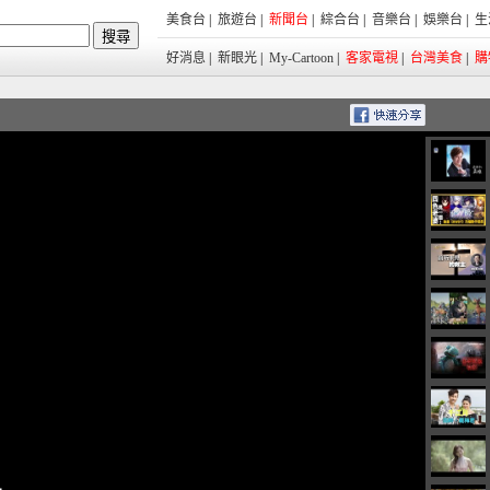
美食台
|
旅遊台
|
新聞台
|
綜合台
|
音樂台
|
娛樂台
|
生
好消息
|
新眼光
|
My-Cartoon
|
客家電視
|
台灣美食
|
購