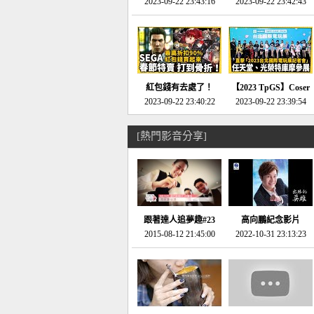
推的JRPG神作《神之
2023-09-22 23:43:16
命異次元 重製版》重
2023-09-22 23:42:43
天平》介紹！-電玩宅
回「石村號」的恐懼體
速配20230126
驗-電玩宅速配
20230125
紅包錢有去處了！
【2023 TpGS】Coser
SEGA春節特賣 超過85
2023-09-22 23:40:22
和Show Girl搶先看！
2023-09-22 23:39:54
款遊戲打到骨折-電玩
直擊展前記者會-電玩
宅速配20230119
宅速配20230118
[熱門影音分享]
跟著達人追夢趣#23
高向鵬紀念影片
promo-我想開間咖啡
2015-08-12 21:45:00
2022-10-31 23:13:23
館(謝佳凌)