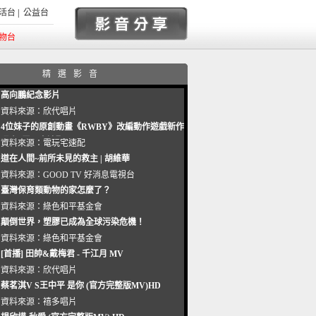
活台
|
公益台
物台
精選影音
高向鵬紀念影片
資料來源：
欣代唱片
4位妹子的原創動畫《RWBY》改編動作遊戲新作
曝光_電玩宅速配20221102
資料來源：
電玩宅速配
道在人間~前所未見的救主 | 胡維華
資料來源：
GOOD TV 好消息電視台
臺灣保育類動物的家怎麼了？
資料來源：
綠色和平基金會
顛倒世界，塑膠已成為全球污染危機！
資料來源：
綠色和平基金會
[首播] 田帥&戴梅君 - 千江月 MV
資料來源：
欣代唱片
蔡茗淇V S王中平 是你 (官方完整版MV)HD
資料來源：
禧多唱片