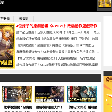
烹飪教學
微電影
4位妹子的原創動畫《RWBY》改編動作遊戲新作
曝光_電玩宅速配20221102
過年必玩推薦！玩家大推的JRPG神作《神之天平》介紹！-電玩
宅速配20230126
經典科幻恐怖遊戲《絕命異次元 重製版》重回「石村號」的恐
懼體驗-電玩宅速配20230125
《妙探闖通關：惡魔劇場》將推出「重製版」!!!今年就能玩
到!!-電玩宅速配20230124
農曆春節最強大作！SE社全新IP開放世界動作角色扮演遊戲！-
電玩宅速配20230123
【電玩TOP10】編輯嚴選2023十大期待遊戲!第一名早就決定
了，封面圖直接雷你!-電玩宅速配20230120
紅包錢有去處了！SEGA春節特賣 超過85款遊戲打到骨折-電玩
宅速配20230119
《妙探闖通關：惡魔劇
農曆春節最強大作！
【電玩TOP10】編輯嚴