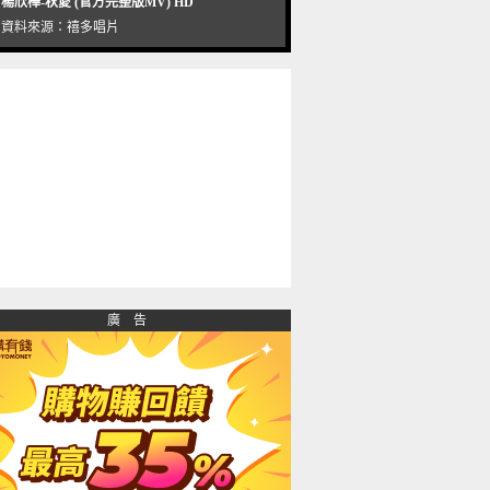
楊欣樺-秋愛 (官方完整版MV) HD
資料來源：
禧多唱片
廣 告