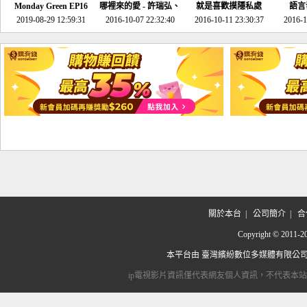
Monday Green EP16
哪裡來的愛 - 許瑞弘、
就是喜歡摸隱私處
語言
超意外~環保原來可以
2019-08-29 12:59:31
2016-10-07 22:32:40
李其芬
2016-10-11 23:30:37
2016-1
邊玩邊做！
關於本台
|
公司簡介
|
合
Copyright © 2
本平台由
臺灣繽紛數位多媒體有限公
ip電視影片資訊僅代表網友個人資訊，不代表本