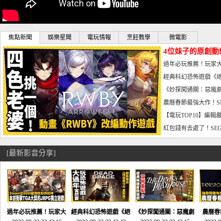
焦點新聞
娛樂星聞
電玩情報
烹飪教學
微電影
4位妹子的原創動
曝光_電玩宅速配20
過年必玩推薦！玩家大
宅速配20230126
經典科幻恐怖遊戲《絕
懼體驗-電玩宅速配2023
《妙探闖通關：惡魔劇
到!!-電玩宅速配202301
農曆春節最強大作！S
電玩宅速配20230123
【電玩TOP10】編輯
了，封面圖直接雷你!-電
紅包錢有去處了！SEG
宅速配20230119
[最新影音分享]
過年必玩推薦！玩家大
經典科幻恐怖遊戲《絕
《妙探闖通關：惡魔劇
農曆春