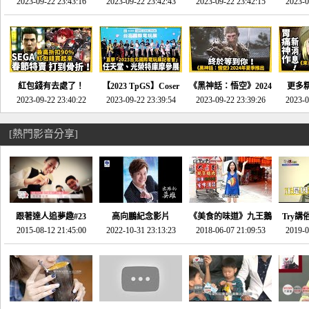
推的JRPG神作《神之
2023-09-22 23:43:16
命異次元 重製版》重
2023-09-22 23:42:43
2023-09-22 23:42:15
場》將推出「重製
SE社
2023-0
天平》介紹！-電玩宅
回「石村號」的恐懼體
版」!!!今年就能玩到!!-
動作角
速配20230126
驗-電玩宅速配
電玩宅速配20230124
電玩宅速
20230125
紅包錢有去處了！
【2023 TpGS】Coser
《黑神話：悟空》2024
更多
SEGA春節特賣 超過85
2023-09-22 23:40:22
和Show Girl搶先看！
2023-09-22 23:39:54
年夏季推出！確定不會
2023-09-22 23:39:26
《來自
2023-0
款遊戲打到骨折-電玩
直擊展前記者會-電玩
延期齁？-電玩宅速配
金鄉》
宅速配20230119
宅速配20230118
20230117
[熱門影音分享]
跟著達人追夢趣#23
高向鵬紀念影片
《美食的味道》九王鵝
Try講
promo-我想開間咖啡
2015-08-12 21:45:00
2022-10-31 23:13:23
2018-06-07 21:09:53
肉
2019-0
才
館(謝佳凌)