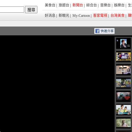
美食台
|
旅遊台
|
新聞台
|
綜合台
|
音樂台
|
娛樂台
|
生
好消息
|
新眼光
|
My-Cartoon
|
客家電視
|
台灣美食
|
購