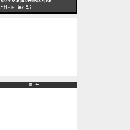
楊欣樺-秋愛 (官方完整版MV) HD
資料來源：
禧多唱片
廣 告