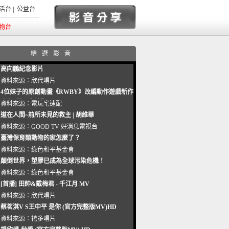
活台
|
公益台
物台
精選影音
高向鵬紀念影片
資料來源：
欣代唱片
4位妹子的原創動畫《RWBY》改編動作遊戲新作
曝光_電玩宅速配20221102
資料來源：
電玩宅速配
道在人間~前所未見的救主 | 胡維華
資料來源：
GOOD TV 好消息電視台
臺灣保育類動物的家怎麼了？
資料來源：
綠色和平基金會
顛倒世界，塑膠已成為全球污染危機！
資料來源：
綠色和平基金會
[首播] 田帥&戴梅君 - 千江月 MV
資料來源：
欣代唱片
蔡茗淇V S王中平 是你 (官方完整版MV)HD
資料來源：
禧多唱片