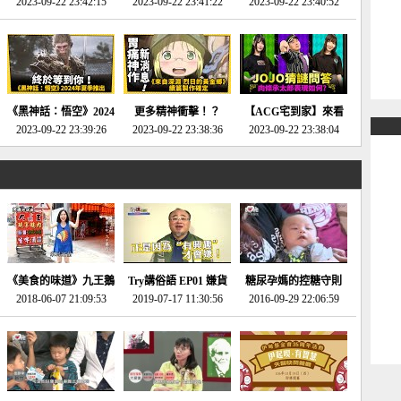
2023-09-22 23:42:15
場》將推出「重製
SE社全新IP開放世界
2023-09-22 23:41:22
選2023十大期待遊戲!
2023-09-22 23:40:52
版」!!!今年就能玩到!!-
動作角色扮演遊戲！-
第一名早就決定了，封
電玩宅速配20230124
電玩宅速配20230123
面圖直接雷你!-電玩宅
速配20230120
《黑神話：悟空》2024
更多精神衝擊！？
【ACG宅到家】來看
年夏季推出！確定不會
2023-09-22 23:39:26
《來自深淵 烈日的黃
2023-09-22 23:38:36
就抽周邊！《JOJO的
2023-09-22 23:38:04
延期齁？-電玩宅速配
金鄉》續篇動畫確定
奇妙冒險》問答大挑戰
20230117
│JOJO的奇妙冒險
《黃金之心》動畫十週
年特展 feat 蕎羽 、櫻
花
《美食的味道》九王鵝
Try講俗語 EP01 嫌貨
糖尿孕媽的控糖守則
2018-06-07 21:09:53
肉
2019-07-17 11:30:56
才是買貨人
2016-09-29 22:06:59