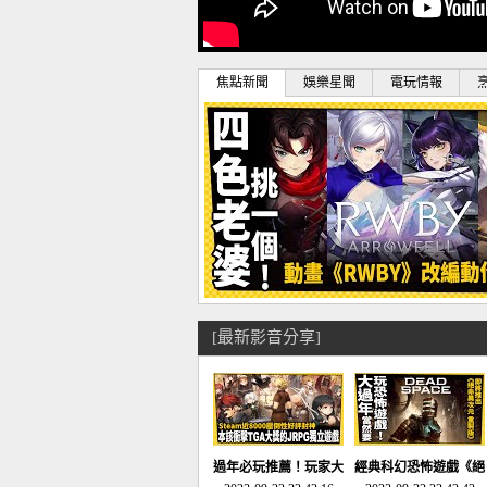
焦點新聞
娛樂星聞
電玩情報
[最新影音分享]
過年必玩推薦！玩家大
經典科幻恐怖遊戲《絕