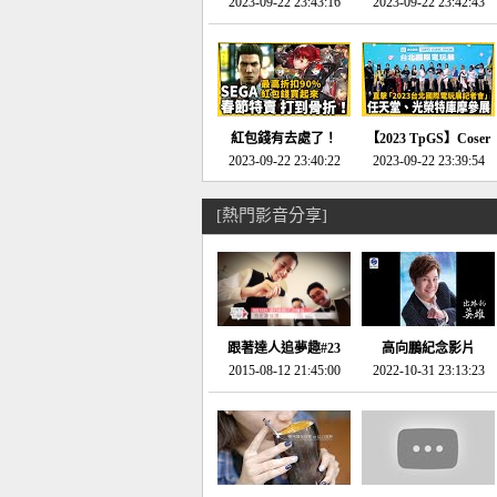
推的JRPG神作《神之
2023-09-22 23:43:16
命異次元 重製版》重
2023-09-22 23:42:43
天平》介紹！-電玩宅
回「石村號」的恐懼體
速配20230126
驗-電玩宅速配
20230125
紅包錢有去處了！
【2023 TpGS】Coser
SEGA春節特賣 超過85
2023-09-22 23:40:22
和Show Girl搶先看！
2023-09-22 23:39:54
款遊戲打到骨折-電玩
直擊展前記者會-電玩
宅速配20230119
宅速配20230118
[熱門影音分享]
跟著達人追夢趣#23
高向鵬紀念影片
promo-我想開間咖啡
2015-08-12 21:45:00
2022-10-31 23:13:23
館(謝佳凌)