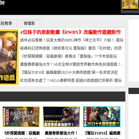
烹飪教學
微電影
4位妹子的原創動畫《RWBY》改編動作遊戲新作
曝光_電玩宅速配20221102
過年必玩推薦！玩家大推的JRPG神作《神之天平》介紹！-電玩
宅速配20230126
經典科幻恐怖遊戲《絕命異次元 重製版》重回「石村號」的恐
懼體驗-電玩宅速配20230125
《妙探闖通關：惡魔劇場》將推出「重製版」!!!今年就能玩
到!!-電玩宅速配20230124
農曆春節最強大作！SE社全新IP開放世界動作角色扮演遊戲！-
電玩宅速配20230123
【電玩TOP10】編輯嚴選2023十大期待遊戲!第一名早就決定
了，封面圖直接雷你!-電玩宅速配20230120
紅包錢有去處了！SEGA春節特賣 超過85款遊戲打到骨折-電玩
宅速配20230119
《妙探闖通關：惡魔劇
農曆春節最強大作！
【電玩TOP10】編輯嚴