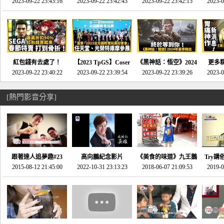
推的JRPG神作《神之
2023-09-22 23:43:16
命異次元 重製版》重
2023-09-22 23:42:43
2023-09-22 23:42:15
場》將推出「重製
SE社
2023-0
天平》介紹！-電玩宅
回「石村號」的恐懼體
版」!!!今年就能玩到!!-
動作角
速配20230126
驗-電玩宅速配
電玩宅速配20230124
電玩宅速
20230125
紅包錢有去處了！
【2023 TpGS】Coser
《黑神話：悟空》2024
更多
SEGA春節特賣 超過85
2023-09-22 23:40:22
和Show Girl搶先看！
2023-09-22 23:39:54
年夏季推出！確定不會
2023-09-22 23:39:26
《來自
2023-0
款遊戲打到骨折-電玩
直擊展前記者會-電玩
延期齁？-電玩宅速配
金鄉》
宅速配20230119
宅速配20230118
20230117
[熱門影音分享]
跟著達人追夢趣#23
高向鵬紀念影片
《美食的味道》九王鵝
Try講
promo-我想開間咖啡
2015-08-12 21:45:00
2022-10-31 23:13:23
2018-06-07 21:09:53
肉
2019-0
才
館(謝佳凌)