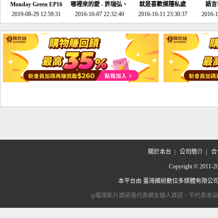
Monday Green EP16
哪裡來的愛 - 許瑞弘、
就是喜歡摸隱私處
語言
超意外~環保原來可以
2019-08-29 12:59:31
2016-10-07 22:32:40
李其芬
2016-10-11 23:30:37
2016-1
邊玩邊做！
關於本台
|
公司簡介
|
合
Copyright © 2
本平台由
臺灣繽紛數位多媒體有限公
ip電視影片資訊僅代表網友個人資訊，不代表本