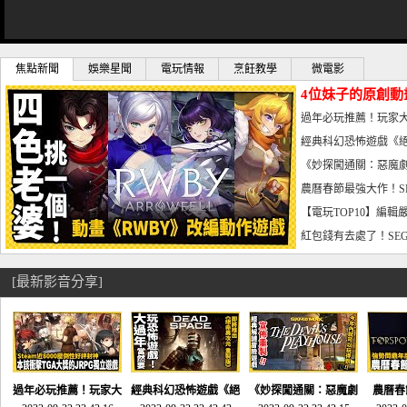
焦點新聞
娛樂星聞
電玩情報
烹飪教學
微電影
4位妹子的原創動
曝光_電玩宅速配20
過年必玩推薦！玩家大
宅速配20230126
經典科幻恐怖遊戲《絕
懼體驗-電玩宅速配2023
《妙探闖通關：惡魔劇
到!!-電玩宅速配202301
農曆春節最強大作！S
電玩宅速配20230123
【電玩TOP10】編輯
了，封面圖直接雷你!-電
紅包錢有去處了！SEG
宅速配20230119
[最新影音分享]
過年必玩推薦！玩家大
經典科幻恐怖遊戲《絕
《妙探闖通關：惡魔劇
農曆春