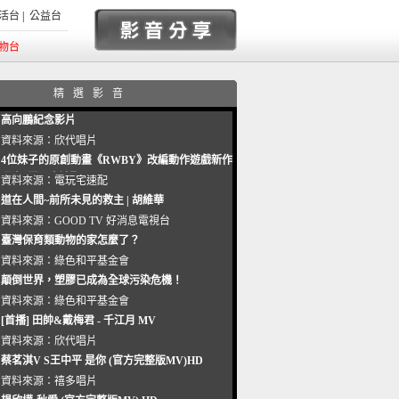
活台
|
公益台
物台
精選影音
高向鵬紀念影片
資料來源：
欣代唱片
4位妹子的原創動畫《RWBY》改編動作遊戲新作
曝光_電玩宅速配20221102
資料來源：
電玩宅速配
道在人間~前所未見的救主 | 胡維華
資料來源：
GOOD TV 好消息電視台
臺灣保育類動物的家怎麼了？
資料來源：
綠色和平基金會
顛倒世界，塑膠已成為全球污染危機！
資料來源：
綠色和平基金會
[首播] 田帥&戴梅君 - 千江月 MV
資料來源：
欣代唱片
蔡茗淇V S王中平 是你 (官方完整版MV)HD
資料來源：
禧多唱片