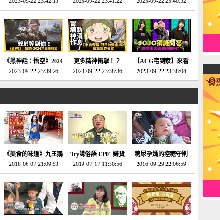
2023-09-22 23:42:15
場》將推出「重製
SE社全新IP開放世界
2023-09-22 23:41:22
選2023十大期待遊戲!
2023-09-22 23:40:52
版」!!!今年就能玩到!!-
動作角色扮演遊戲！-
第一名早就決定了，封
電玩宅速配20230124
電玩宅速配20230123
面圖直接雷你!-電玩宅
速配20230120
《黑神話：悟空》2024
更多精神衝擊！？
【ACG宅到家】來看
年夏季推出！確定不會
2023-09-22 23:39:26
《來自深淵 烈日的黃
2023-09-22 23:38:36
就抽周邊！《JOJO的
2023-09-22 23:38:04
延期齁？-電玩宅速配
金鄉》續篇動畫確定
奇妙冒險》問答大挑戰
20230117
│JOJO的奇妙冒險
《黃金之心》動畫十週
年特展 feat 蕎羽 、櫻
花
《美食的味道》九王鵝
Try講俗語 EP01 嫌貨
糖尿孕媽的控糖守則
2018-06-07 21:09:53
肉
2019-07-17 11:30:56
才是買貨人
2016-09-29 22:06:59