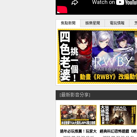
焦點新聞
娛樂星聞
電玩情報
[最新影音分享]
過年必玩推薦！玩家大
經典科幻恐怖遊戲《絕