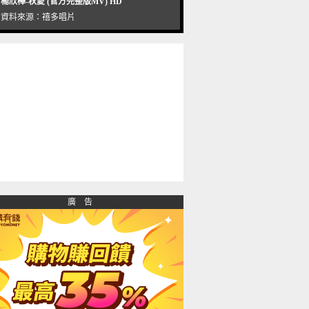
楊欣樺-秋愛 (官方完整版MV) HD
資料來源：
禧多唱片
廣 告