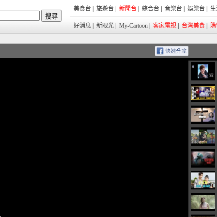
美食台
|
旅遊台
|
新聞台
|
綜合台
|
音樂台
|
娛樂台
|
生
好消息
|
新眼光
|
My-Cartoon
|
客家電視
|
台灣美食
|
購