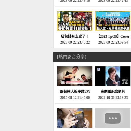
推的JRPG神作《神之
2023-09-22 23:43:16
命異次元 重製版》重
2023-09-22 23:42:43
天平》介紹！-電玩宅
回「石村號」的恐懼體
速配20230126
驗-電玩宅速配
20230125
紅包錢有去處了！
【2023 TpGS】Coser
SEGA春節特賣 超過85
2023-09-22 23:40:22
和Show Girl搶先看！
2023-09-22 23:39:54
款遊戲打到骨折-電玩
直擊展前記者會-電玩
宅速配20230119
宅速配20230118
[熱門影音分享]
跟著達人追夢趣#23
高向鵬紀念影片
promo-我想開間咖啡
2015-08-12 21:45:00
2022-10-31 23:13:23
館(謝佳凌)