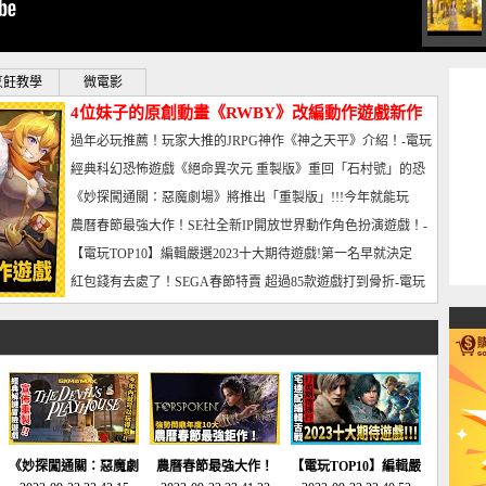
烹飪教學
微電影
4位妹子的原創動畫《RWBY》改編動作遊戲新作
曝光_電玩宅速配20221102
過年必玩推薦！玩家大推的JRPG神作《神之天平》介紹！-電玩
宅速配20230126
經典科幻恐怖遊戲《絕命異次元 重製版》重回「石村號」的恐
懼體驗-電玩宅速配20230125
《妙探闖通關：惡魔劇場》將推出「重製版」!!!今年就能玩
到!!-電玩宅速配20230124
農曆春節最強大作！SE社全新IP開放世界動作角色扮演遊戲！-
電玩宅速配20230123
【電玩TOP10】編輯嚴選2023十大期待遊戲!第一名早就決定
了，封面圖直接雷你!-電玩宅速配20230120
紅包錢有去處了！SEGA春節特賣 超過85款遊戲打到骨折-電玩
宅速配20230119
《妙探闖通關：惡魔劇
農曆春節最強大作！
【電玩TOP10】編輯嚴