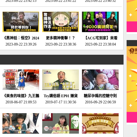
2023-09-22 23:42:15
場》將推出「重製
SE社全新IP開放世界
2023-09-22 23:41:22
選2023十大期待遊戲!
2023-09-22 23:40:52
版」!!!今年就能玩到!!-
動作角色扮演遊戲！-
第一名早就決定了，封
電玩宅速配20230124
電玩宅速配20230123
面圖直接雷你!-電玩宅
速配20230120
《黑神話：悟空》2024
更多精神衝擊！？
【ACG宅到家】來看
年夏季推出！確定不會
2023-09-22 23:39:26
《來自深淵 烈日的黃
2023-09-22 23:38:36
就抽周邊！《JOJO的
2023-09-22 23:38:04
延期齁？-電玩宅速配
金鄉》續篇動畫確定
奇妙冒險》問答大挑戰
20230117
│JOJO的奇妙冒險
《黃金之心》動畫十週
年特展 feat 蕎羽 、櫻
花
《美食的味道》九王鵝
Try講俗語 EP01 嫌貨
糖尿孕媽的控糖守則
2018-06-07 21:09:53
肉
2019-07-17 11:30:56
才是買貨人
2016-09-29 22:06:59