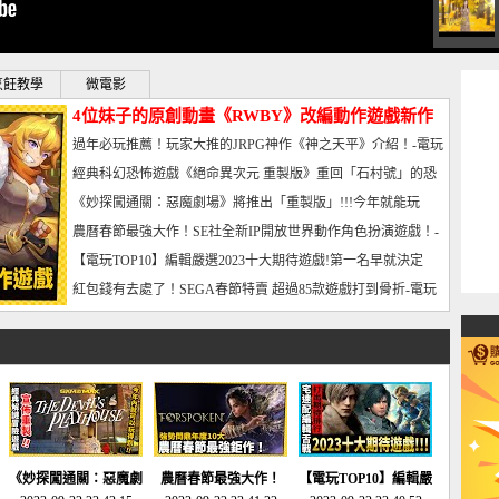
烹飪教學
微電影
4位妹子的原創動畫《RWBY》改編動作遊戲新作
曝光_電玩宅速配20221102
過年必玩推薦！玩家大推的JRPG神作《神之天平》介紹！-電玩
宅速配20230126
經典科幻恐怖遊戲《絕命異次元 重製版》重回「石村號」的恐
懼體驗-電玩宅速配20230125
《妙探闖通關：惡魔劇場》將推出「重製版」!!!今年就能玩
到!!-電玩宅速配20230124
農曆春節最強大作！SE社全新IP開放世界動作角色扮演遊戲！-
電玩宅速配20230123
【電玩TOP10】編輯嚴選2023十大期待遊戲!第一名早就決定
了，封面圖直接雷你!-電玩宅速配20230120
紅包錢有去處了！SEGA春節特賣 超過85款遊戲打到骨折-電玩
宅速配20230119
《妙探闖通關：惡魔劇
農曆春節最強大作！
【電玩TOP10】編輯嚴