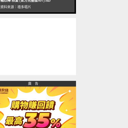
楊欣樺-秋愛 (官方完整版MV) HD
資料來源：
禧多唱片
廣 告