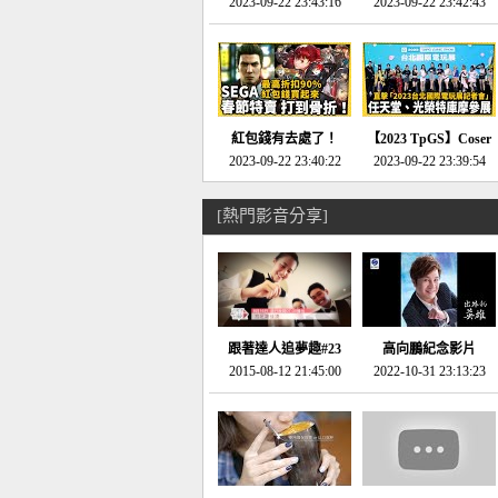
推的JRPG神作《神之
2023-09-22 23:43:16
命異次元 重製版》重
2023-09-22 23:42:43
天平》介紹！-電玩宅
回「石村號」的恐懼體
速配20230126
驗-電玩宅速配
20230125
紅包錢有去處了！
【2023 TpGS】Coser
SEGA春節特賣 超過85
2023-09-22 23:40:22
和Show Girl搶先看！
2023-09-22 23:39:54
款遊戲打到骨折-電玩
直擊展前記者會-電玩
宅速配20230119
宅速配20230118
[熱門影音分享]
跟著達人追夢趣#23
高向鵬紀念影片
promo-我想開間咖啡
2015-08-12 21:45:00
2022-10-31 23:13:23
館(謝佳凌)