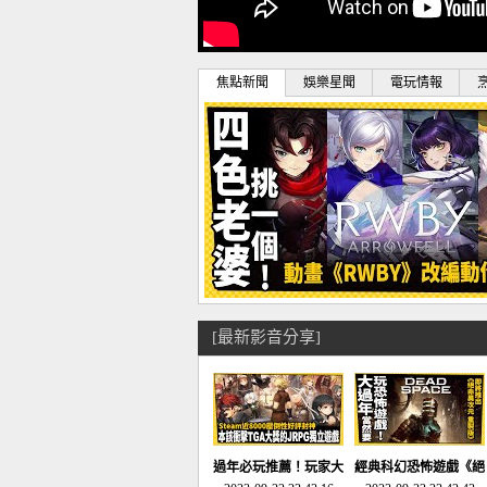
焦點新聞
娛樂星聞
電玩情報
[最新影音分享]
過年必玩推薦！玩家大
經典科幻恐怖遊戲《絕