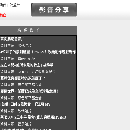
活台
|
公益台
物台
精選影音
高向鵬紀念影片
資料來源：
欣代唱片
4位妹子的原創動畫《RWBY》改編動作遊戲新作
曝光_電玩宅速配20221102
資料來源：
電玩宅速配
道在人間~前所未見的救主 | 胡維華
資料來源：
GOOD TV 好消息電視台
臺灣保育類動物的家怎麼了？
資料來源：
綠色和平基金會
顛倒世界，塑膠已成為全球污染危機！
資料來源：
綠色和平基金會
[首播] 田帥&戴梅君 - 千江月 MV
資料來源：
欣代唱片
蔡茗淇V S王中平 是你 (官方完整版MV)HD
資料來源：
禧多唱片