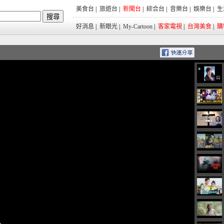
美食台
|
旅遊台
|
新聞台
|
綜合台
|
音樂台
|
娛樂台
|
生
好消息
|
新眼光
|
My-Cartoon
|
客家電視
|
台灣美食
|
購