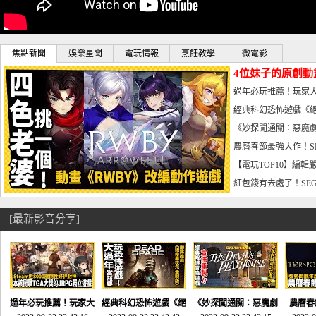
焦點新聞
娛樂星聞
電玩情報
烹飪教學
微電影
4位妹子的原創動
曝光_電玩宅速配20
過年必玩推薦！玩家大
宅速配20230126
經典科幻恐怖遊戲《絕
懼體驗-電玩宅速配2023
《妙探闖通關：惡魔劇
到!!-電玩宅速配202301
農曆春節最強大作！S
電玩宅速配20230123
【電玩TOP10】編輯
了，封面圖直接雷你!-電
紅包錢有去處了！SEG
宅速配20230119
[最新影音分享]
過年必玩推薦！玩家大
經典科幻恐怖遊戲《絕
《妙探闖通關：惡魔劇
農曆春