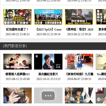
推的JRPG神作《神之
2023-09-22 23:43:16
命異次元 重製版》重
2023-09-22 23:42:43
2023-09-22 23:42:15
場》將推出「重製
SE社
2023-0
天平》介紹！-電玩宅
回「石村號」的恐懼體
版」!!!今年就能玩到!!-
動作角
速配20230126
驗-電玩宅速配
電玩宅速配20230124
電玩宅速
20230125
紅包錢有去處了！
【2023 TpGS】Coser
《黑神話：悟空》2024
更多
SEGA春節特賣 超過85
2023-09-22 23:40:22
和Show Girl搶先看！
2023-09-22 23:39:54
年夏季推出！確定不會
2023-09-22 23:39:26
《來自
2023-0
款遊戲打到骨折-電玩
直擊展前記者會-電玩
延期齁？-電玩宅速配
金鄉》
宅速配20230119
宅速配20230118
20230117
[熱門影音分享]
跟著達人追夢趣#23
高向鵬紀念影片
《美食的味道》九王鵝
Try講
promo-我想開間咖啡
2015-08-12 21:45:00
2022-10-31 23:13:23
2018-06-07 21:09:53
肉
2019-0
才
館(謝佳凌)