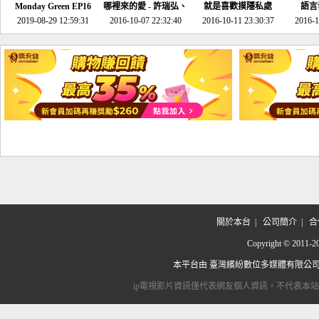
Monday Green EP16
哪裡來的愛 - 許瑞弘、
就是喜歡摸隱私處
語言
超意外~環保原來可以
2019-08-29 12:59:31
2016-10-07 22:32:40
李其芬
2016-10-11 23:30:37
2016-1
邊玩邊做！
關於本台
|
公司簡介
|
合
Copyright © 2
本平台由
臺灣繽紛數位多媒體有限公
ip電視影片資訊僅代表網友個人資訊，不代表本