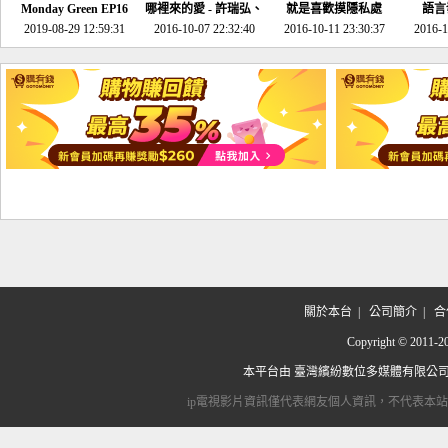
Monday Green EP16
哪裡來的愛 - 許瑞弘、
就是喜歡摸隱私處
語言
超意外~環保原來可以
2019-08-29 12:59:31
2016-10-07 22:32:40
李其芬
2016-10-11 23:30:37
2016-1
邊玩邊做！
關於本台
|
公司簡介
|
合
Copyright © 2
本平台由
臺灣繽紛數位多媒體有限公
ip電視影片資訊僅代表網友個人資訊，不代表本