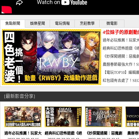
焦點新聞
娛樂星聞
電玩情報
烹飪教學
微電影
4位妹子的原創動
曝光_電玩宅速配20
過年必玩推薦！玩家大
宅速配20230126
經典科幻恐怖遊戲《絕
懼體驗-電玩宅速配2023
《妙探闖通關：惡魔劇
到!!-電玩宅速配202301
農曆春節最強大作！S
電玩宅速配20230123
【電玩TOP10】編輯
了，封面圖直接雷你!-電
紅包錢有去處了！SEG
宅速配20230119
[最新影音分享]
過年必玩推薦！玩家大
經典科幻恐怖遊戲《絕
《妙探闖通關：惡魔劇
農曆春