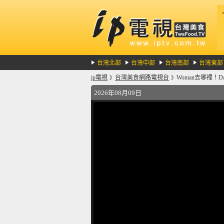
台灣北部
台灣中部
台灣南部
台灣東部
ip電視
台灣美食網路電視台
Woman去哪裡！
》
》
2026年08月09日