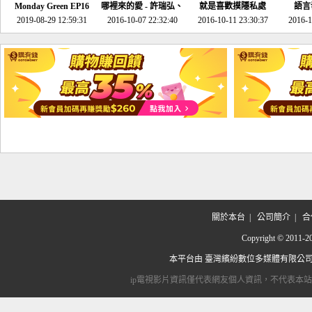
Monday Green EP16
哪裡來的愛 - 許瑞弘、
就是喜歡摸隱私處
語言
超意外~環保原來可以
2019-08-29 12:59:31
2016-10-07 22:32:40
李其芬
2016-10-11 23:30:37
2016-1
邊玩邊做！
關於本台
|
公司簡介
|
合
Copyright © 2
本平台由
臺灣繽紛數位多媒體有限公
ip電視影片資訊僅代表網友個人資訊，不代表本