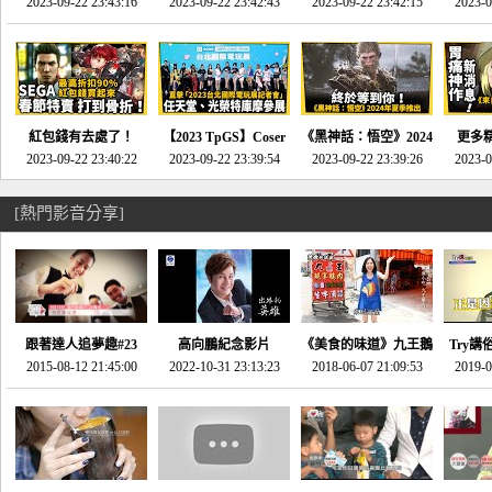
推的JRPG神作《神之
2023-09-22 23:43:16
命異次元 重製版》重
2023-09-22 23:42:43
2023-09-22 23:42:15
場》將推出「重製
SE社
2023-0
天平》介紹！-電玩宅
回「石村號」的恐懼體
版」!!!今年就能玩到!!-
動作角
速配20230126
驗-電玩宅速配
電玩宅速配20230124
電玩宅速
20230125
紅包錢有去處了！
【2023 TpGS】Coser
《黑神話：悟空》2024
更多
SEGA春節特賣 超過85
2023-09-22 23:40:22
和Show Girl搶先看！
2023-09-22 23:39:54
年夏季推出！確定不會
2023-09-22 23:39:26
《來自
2023-0
款遊戲打到骨折-電玩
直擊展前記者會-電玩
延期齁？-電玩宅速配
金鄉》
宅速配20230119
宅速配20230118
20230117
[熱門影音分享]
跟著達人追夢趣#23
高向鵬紀念影片
《美食的味道》九王鵝
Try講
promo-我想開間咖啡
2015-08-12 21:45:00
2022-10-31 23:13:23
2018-06-07 21:09:53
肉
2019-0
才
館(謝佳凌)