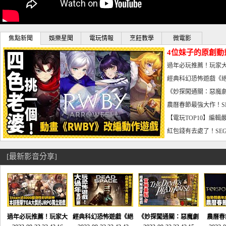
焦點新聞
娛樂星聞
電玩情報
烹飪教學
微電影
4位妹子的原創動
曝光_電玩宅速配20
過年必玩推薦！玩家大
宅速配20230126
經典科幻恐怖遊戲《絕
懼體驗-電玩宅速配2023
《妙探闖通關：惡魔劇
到!!-電玩宅速配202301
農曆春節最強大作！S
電玩宅速配20230123
【電玩TOP10】編輯
了，封面圖直接雷你!-電
紅包錢有去處了！SEG
宅速配20230119
[最新影音分享]
過年必玩推薦！玩家大
經典科幻恐怖遊戲《絕
《妙探闖通關：惡魔劇
農曆春