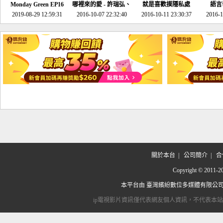
Monday Green EP16
哪裡來的愛 - 許瑞弘、
就是喜歡摸隱私處
語言
超意外~環保原來可以
2019-08-29 12:59:31
2016-10-07 22:32:40
李其芬
2016-10-11 23:30:37
2016-1
邊玩邊做！
關於本台
|
公司簡介
|
合
Copyright © 2
本平台由
臺灣繽紛數位多媒體有限公
ip電視影片資訊僅代表網友個人資訊，不代表本