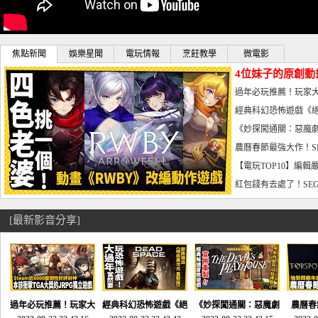
焦點新聞
娛樂星聞
電玩情報
烹飪教學
微電影
4位妹子的原創動
曝光_電玩宅速配20
過年必玩推薦！玩家大
宅速配20230126
經典科幻恐怖遊戲《絕
懼體驗-電玩宅速配2023
《妙探闖通關：惡魔劇
到!!-電玩宅速配202301
農曆春節最強大作！S
電玩宅速配20230123
【電玩TOP10】編輯
了，封面圖直接雷你!-電
紅包錢有去處了！SEG
宅速配20230119
[最新影音分享]
過年必玩推薦！玩家大
經典科幻恐怖遊戲《絕
《妙探闖通關：惡魔劇
農曆春