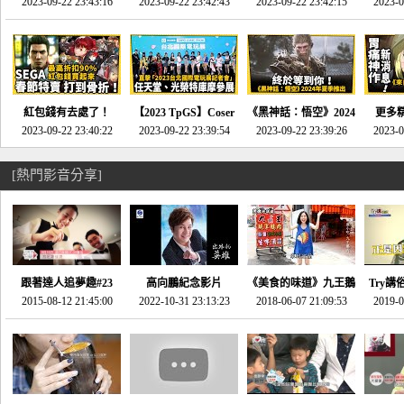
推的JRPG神作《神之
2023-09-22 23:43:16
命異次元 重製版》重
2023-09-22 23:42:43
2023-09-22 23:42:15
場》將推出「重製
SE社
2023-0
天平》介紹！-電玩宅
回「石村號」的恐懼體
版」!!!今年就能玩到!!-
動作角
速配20230126
驗-電玩宅速配
電玩宅速配20230124
電玩宅速
20230125
紅包錢有去處了！
【2023 TpGS】Coser
《黑神話：悟空》2024
更多
SEGA春節特賣 超過85
2023-09-22 23:40:22
和Show Girl搶先看！
2023-09-22 23:39:54
年夏季推出！確定不會
2023-09-22 23:39:26
《來自
2023-0
款遊戲打到骨折-電玩
直擊展前記者會-電玩
延期齁？-電玩宅速配
金鄉》
宅速配20230119
宅速配20230118
20230117
[熱門影音分享]
跟著達人追夢趣#23
高向鵬紀念影片
《美食的味道》九王鵝
Try講
promo-我想開間咖啡
2015-08-12 21:45:00
2022-10-31 23:13:23
2018-06-07 21:09:53
肉
2019-0
才
館(謝佳凌)